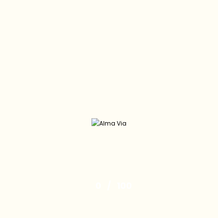
Senioren-Zentren
Haus Alma Via
Haus am Ostseeplatz
Kurzzeitpflege
Senioren Wohnen
Sofienhof
Umzugsservice
Ambulante Pflege
Alma Via Ambulant
Wundexperten
Karriere
Kontakt
SENIOREN-ZENTREN
0
/
100
Haus am Ostseeplatz
Ostseestrasse 113
10409 Berlin